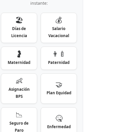
instante:
🏖️
💰
Días de
Salario
Licencia
Vacacional
🤰
👨‍🍼
Maternidad
Paternidad
👶
🤝
Asignación
Plan Equidad
BPS
📉
🤒
Seguro de
Enfermedad
Paro