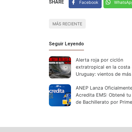
SHARE
Facebook
WhatsAp
MÁS RECIENTE
Seguir Leyendo
Alerta roja por ciclón
extratropical en la costa
Uruguay: vientos de más
120 km/h
ANEP Lanza Oficialment
Acredita EMS: Obtené tu 
de Bachillerato por Prim
Vez