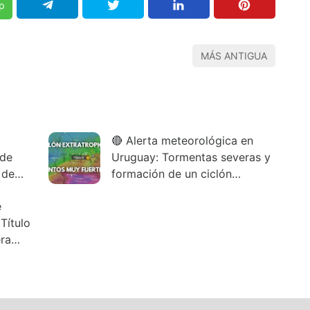
p
MÁS ANTIGUA
🔴 Alerta meteorológica en
 de
Uruguay: Tormentas severas y
 de
formación de un ciclón
extratropical
e
Título
era