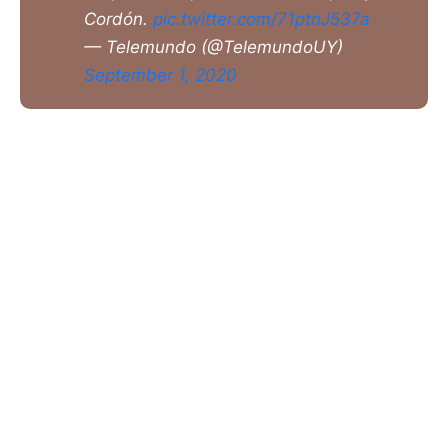
Cordón.
pic.twitter.com/71ptnJ537a
— Telemundo (@TelemundoUY)
September 1, 2020