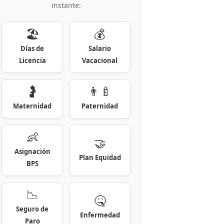
instante:
🏖️
💰
Días de
Salario
Licencia
Vacacional
🤰
👨‍🍼
Maternidad
Paternidad
👶
🤝
Asignación
Plan Equidad
BPS
📉
🤒
Seguro de
Enfermedad
Paro