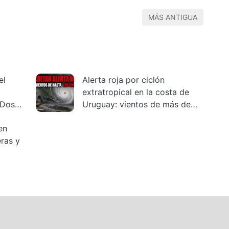
MÁS ANTIGUA
el
Alerta roja por ciclón
extratropical en la costa de
 Dos
Uruguay: vientos de más de
ue
120 km/h
en
ras y