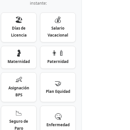
instante:
🏖️
💰
Días de
Salario
Licencia
Vacacional
🤰
👨‍🍼
Maternidad
Paternidad
👶
🤝
Asignación
Plan Equidad
BPS
📉
🤒
Seguro de
Enfermedad
Paro