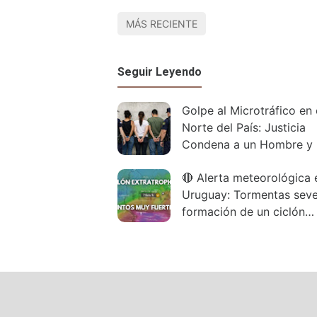
MÁS RECIENTE
Seguir Leyendo
Golpe al Microtráfico en 
Norte del País: Justicia
Condena a un Hombre y
Mujeres tras un Desplieg
🔴 Alerta meteorológica 
Policial
Uruguay: Tormentas seve
formación de un ciclón
extratropical