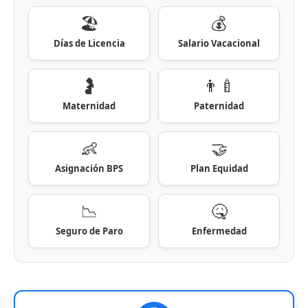
🏖️
💰
Días de Licencia
Salario Vacacional
🤰
👨‍🍼
Maternidad
Paternidad
👶
🤝
Asignación BPS
Plan Equidad
📉
🤒
Seguro de Paro
Enfermedad