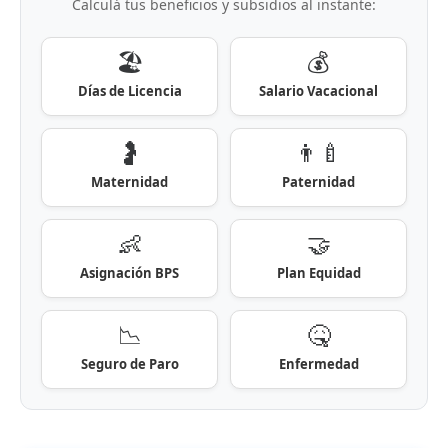
Calculá tus beneficios y subsidios al instante:
🏖️
💰
Días de Licencia
Salario Vacacional
🤰
👨‍🍼
Maternidad
Paternidad
👶
🤝
Asignación BPS
Plan Equidad
📉
🤒
Seguro de Paro
Enfermedad