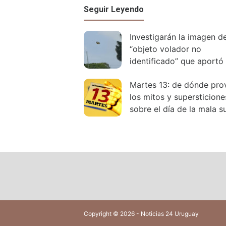
Seguir Leyendo
Investigarán la imagen d
“objeto volador no
identificado” que aportó
funcionario municipal de
Martes 13: de dónde pro
Maldonado
los mitos y supersticione
sobre el día de la mala s
Copyright © 2026 - Noticias 24 Uruguay