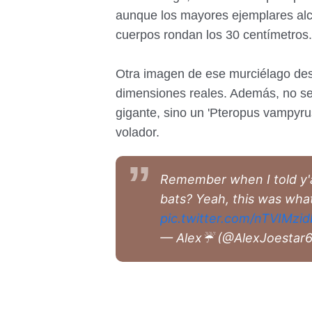
aunque los mayores ejemplares alc
cuerpos rondan los 30 centímetros.
Otra imagen de ese murciélago des
dimensiones reales. Además, no se 
gigante, sino un 'Pteropus vampyru
volador.
Remember when I told y'a
bats? Yeah, this was what
pic.twitter.com/nTVIMzi
— Alex☔ (@AlexJoestar