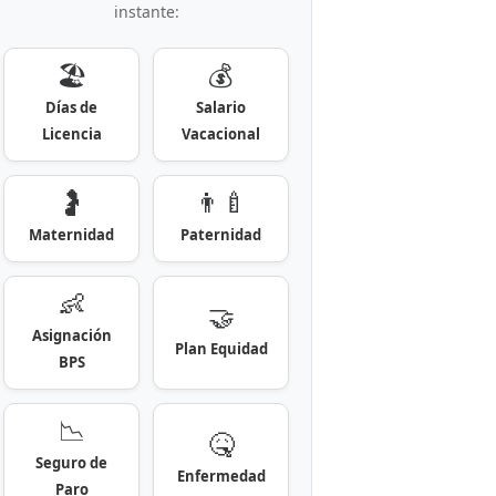
instante:
🏖️
💰
Días de
Salario
Licencia
Vacacional
🤰
👨‍🍼
Maternidad
Paternidad
👶
🤝
Asignación
Plan Equidad
BPS
📉
🤒
Seguro de
Enfermedad
Paro