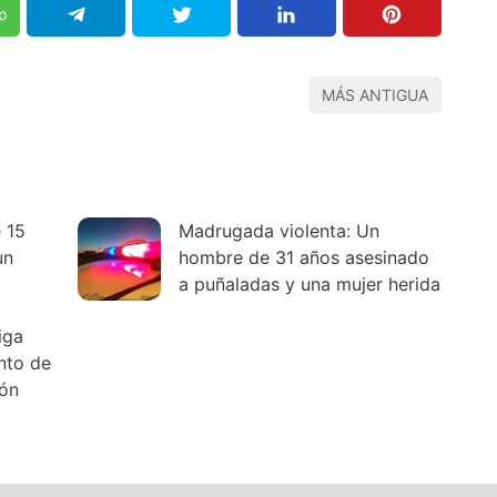
p
MÁS ANTIGUA
e 15
Madrugada violenta: Un
un
hombre de 31 años asesinado
a puñaladas y una mujer herida
iga
ento de
ión