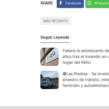
SHARE
Facebook
WhatsAp
MÁS RECIENTE
Seguir Leyendo
Fallece la adolescente d
años tras el incendio en 
hogar del INAU
🔴Las Piedras - Se invest
siniestro de tránsito, int
femicidio y autoeliminac