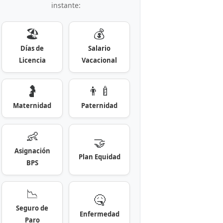
instante:
🏖️
💰
Días de
Salario
Licencia
Vacacional
🤰
👨‍🍼
Maternidad
Paternidad
👶
🤝
Asignación
Plan Equidad
BPS
📉
🤒
Seguro de
Enfermedad
Paro