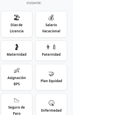
instante:
🏖️
💰
Días de
Salario
Licencia
Vacacional
🤰
👨‍🍼
Maternidad
Paternidad
👶
🤝
Asignación
Plan Equidad
BPS
📉
🤒
Seguro de
Enfermedad
Paro