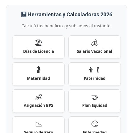
🧮 Herramientas y Calculadoras 2026
Calculá tus beneficios y subsidios al instante:
🏖️
💰
Días de Licencia
Salario Vacacional
🤰
👨‍🍼
Maternidad
Paternidad
👶
🤝
Asignación BPS
Plan Equidad
📉
🤒
Seguro de Paro
Enfermedad