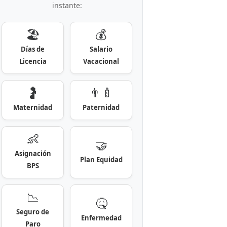
instante:
🏖️
💰
Días de
Salario
Licencia
Vacacional
🤰
👨‍🍼
Maternidad
Paternidad
👶
🤝
Asignación
Plan Equidad
BPS
📉
🤒
Seguro de
Enfermedad
Paro