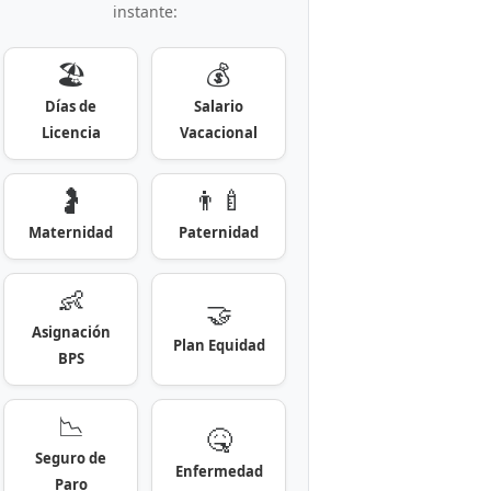
instante:
🏖️
💰
Días de
Salario
Licencia
Vacacional
🤰
👨‍🍼
Maternidad
Paternidad
👶
🤝
Asignación
Plan Equidad
BPS
📉
🤒
Seguro de
Enfermedad
Paro