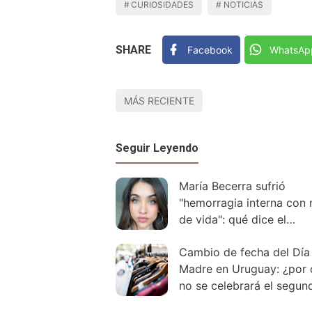
CURIOSIDADES
NOTICIAS
SHARE
Facebook
WhatsAp
MÁS RECIENTE
Seguir Leyendo
María Becerra sufrió
"hemorragia interna con 
de vida": qué dice el
comunicado de la familia
Cambio de fecha del Día 
Madre en Uruguay: ¿por
no se celebrará el segun
domingo de mayo?