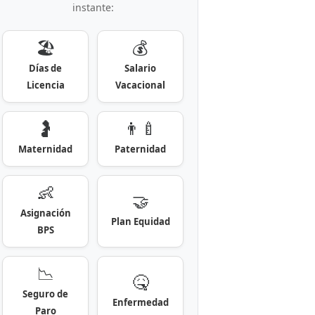
instante:
🏖️
💰
Días de
Salario
Licencia
Vacacional
🤰
👨‍🍼
Maternidad
Paternidad
👶
🤝
Asignación
Plan Equidad
BPS
📉
🤒
Seguro de
Enfermedad
Paro